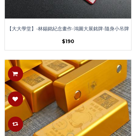
【大大學堂】-林錫銘紀念畫作-鴻圖大展銘牌-隨身小吊牌
$190