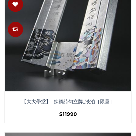
【大大學堂】- 鈦鋼詩句立牌_淡泊［限量］
$11990