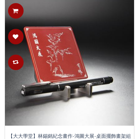
【大大學堂】林錫銘紀念畫作-鴻圖大展-桌面擺飾畫架組