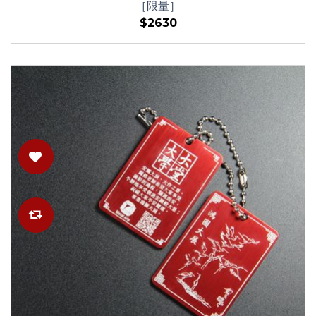
［限量］
$2630