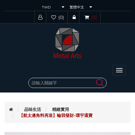
(0)
(0)
Toggle
navigat
品味生活
精緻實用
【航太邊角料再造】輪我發財-環宇通寶