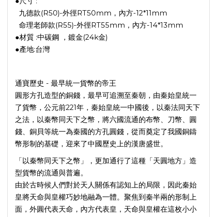
●尺寸 :
九德款(R50)-外徑RT50mm，內方-12*11mm
命理老師款(R55)-外徑RT55mm，內方-14*13mm
●材質 :中碳鋼 ，鍍金(24k金)
●產地:台灣
通寶歷史 - 最早統一貨幣的帝王
圓形方孔造型的銅錢，最早可追溯至秦朝，由秦始皇統一
了貨幣，公元前221年，秦始皇統一中國後，以秦法同天下
之法，以秦幣同天下之幣，將六國流通的布幣、刀幣、圓
錢、銅貝等統一為秦國的方孔圓錢，從而奠定了我國銅鑄
幣形制的基礎，迎來了中國歷史上的漢唐盛世。
「以秦幣同天下之幣」，更加通行了這種「天圓地方」造
型貨幣的流通與普遍。
由於古時候人們對於天人關係有認知上的局限，因此秦始
皇將天命與皇權巧妙地融為一體。聚焦到秦半兩的形制上
面，外圓代表天命，內方代表皇，天命與皇權在這枚小小