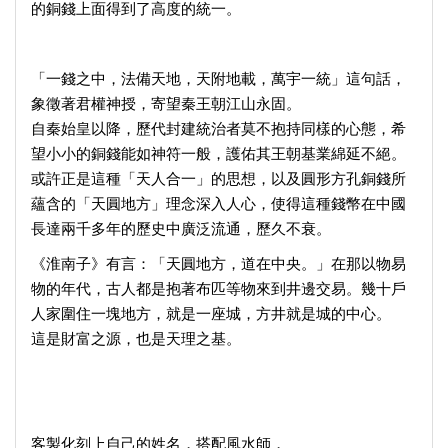
的銅錢上面得到了高度的統一。
「一錢之中，法備天地，天附地載，萬宇一統」這句話，
象徵著君權神授，寄望秦王朝江山永固。
自秦始皇以降，歷代封建統治者莫不抱持同樣的心態，希
望小小的銅錢能如神符一般，護佑其王朝基業綿延不絕。
或許正是這種「天人合一」的思想，以及圓形方孔銅錢所
蘊含的「天圓地方」理念深入人心，使得這種錢幣在中國
長達兩千多年的歷史中廣泛流通，歷久不衰。
《淮南子》有言：「天圓地方，道在中央。」在那以物易
物的年代，古人都是抱著布匹等物來到井邊交易。幾十戶
人家圍住一塊地方，就是一座城，方井就是城的中心。
這是財富之源，也是天理之基。
客製化刻上自己的姓名，搭配風水師，