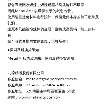
都會直接回收熔煉，熔煉過程相當耗能且不環保，
因此Metal Arts 以環保永續的概念出發，
使用這些邊角材料進行設計，保留元件本身的加工痕跡及
孔洞，
讓原本只能被熔煉掉的金屬，翻轉成產品獨一無二的特
色，
賦予各式各樣的文創意義，重獲新生！
●保固及退換貨須知:
Metal Arts 九德精機 | 保固及退換貨須知
九德精機股份有限公司
客服信箱：metalarts@kingteam.com.tw
客服專線：03-463-1683#2414 #1166
客服地址：320桃園市中壢區西園路130號
網站：www.metalarts.com.tw