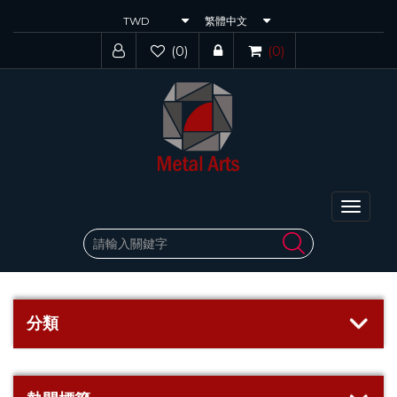
(0)
(0)
Toggle
navigat
分類