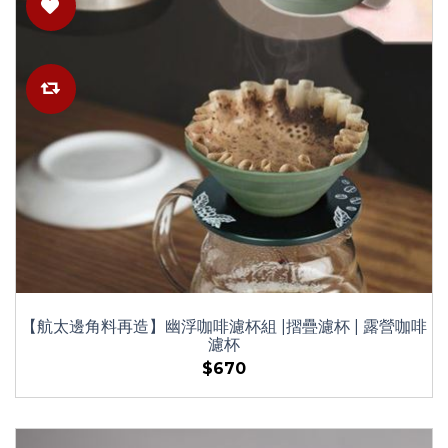
【航太邊角料再造】幽浮咖啡濾杯組 |摺疊濾杯 | 露營咖啡
濾杯
$670