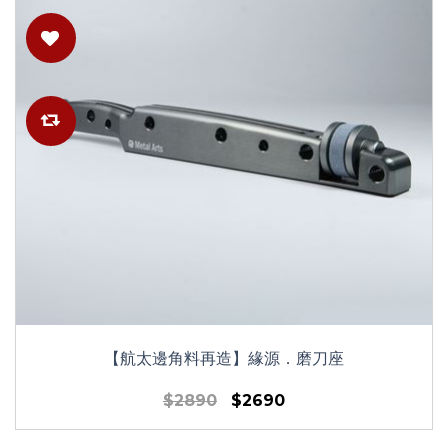
【航太邊角料再造】緣源．磨刀座
$2890
$2690