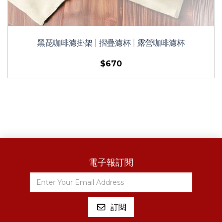
黑琵咖啡濾掛架 | 摺疊濾杯 | 露營咖啡濾杯
$670
電子報訂閱