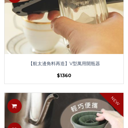
【航太邊角料再造】V型萬用開瓶器
$1360
NEW