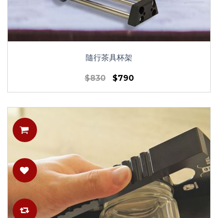
隨行茶具杯架
$830
$790