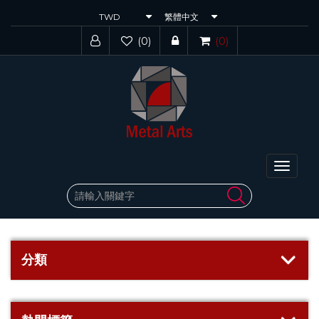
(0)
(0)
Toggle
navigat
分類