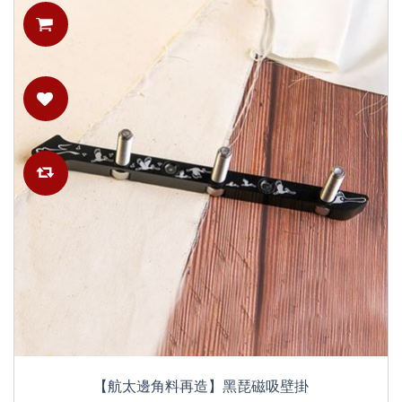
【航太邊角料再造】黑琵磁吸壁掛