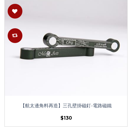
【航太邊角料再造】三孔壁掛磁釘-電路磁鐵
$130