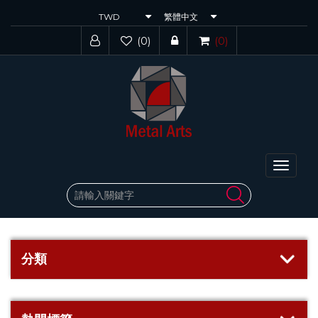
(0)
(0)
Toggle
navigat
分類