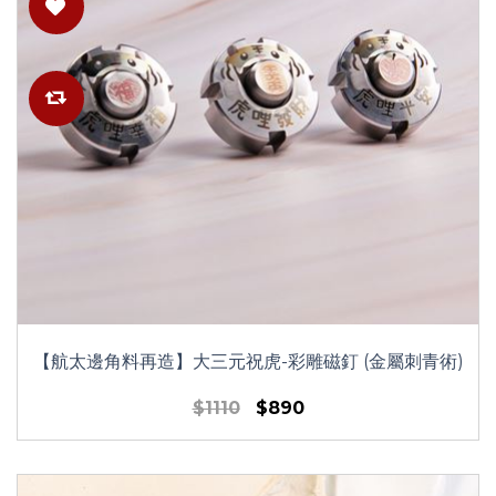
【航太邊角料再造】大三元祝虎-彩雕磁釘 (金屬刺青術)
$1110
$890