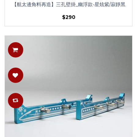
【航太邊角料再造】三孔壁掛_幽浮款-星炫紫/寂靜黑
$290