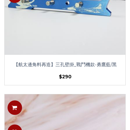
【航太邊角料再造】三孔壁掛_戰鬥機款-勇鷹藍/黑
$290