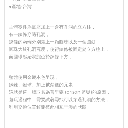
●產地-台灣
主體零件為底座加上一含有孔洞的立方柱，
有一鍊條穿過孔洞，
鍊條的兩端分別鎖上一顆圓珠以及一個圓餅，
圓珠大於孔洞寬度，使得鍊條被固定於立方柱上，
而圓環起始狀態位於鍊條下方，
整體使用金屬本色呈現，
鐵鍊、鐵球、加上被禁錮的元素
這就是這一版取名為普里森 (prison 監獄)的原因，
遊玩過程中，需要試著尋找可以穿過孔洞的方法，
利用交換位置解開彼此相互干涉的狀態