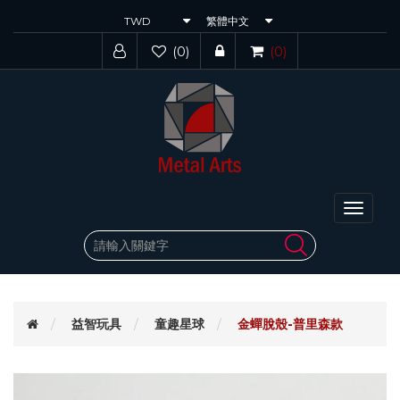
(0)
(0)
Toggle
navigat
益智玩具
童趣星球
金蟬脫殼-普里森款