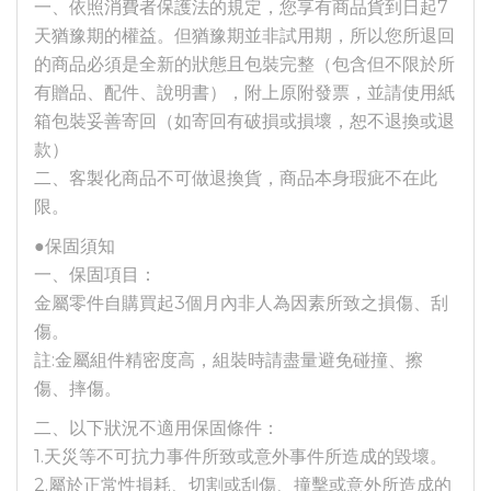
一、依照消費者保護法的規定，您享有商品貨到日起7
天猶豫期的權益。但猶豫期並非試用期，所以您所退回
的商品必須是全新的狀態且包裝完整（包含但不限於所
有贈品、配件、說明書），附上原附發票，並請使用紙
箱包裝妥善寄回（如寄回有破損或損壞，恕不退換或退
款）
二、客製化商品不可做退換貨，商品本身瑕疵不在此
限。
●保固須知
一、保固項目：
金屬零件自購買起3個月內非人為因素所致之損傷、刮
傷。
註:金屬組件精密度高，組裝時請盡量避免碰撞、擦
傷、摔傷。
二、以下狀況不適用保固條件：
1.天災等不可抗力事件所致或意外事件所造成的毀壞。
2.屬於正常性損耗、切割或刮傷、撞擊或意外所造成的