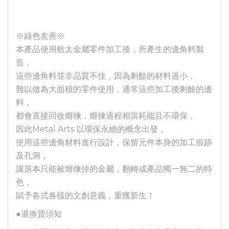
※綠色友善※
本產品使用航太金屬零件加工後，所產生的邊角料製
造，
這些邊角料並非品質不佳，因為剩餘的材料過小，
難以做為大面積的零件使用，通常這些加工後剩餘的邊
料，
都會直接回收熔煉，熔煉過程相當耗能且不環保，
因此Metal Arts 以環保永續的概念出發，
使用這些邊角材料進行設計，保留元件本身的加工痕跡
及孔洞，
讓原本只能被熔煉掉的金屬，翻轉成產品獨一無二的特
色，
賦予各式各樣的文創意義，重獲新生！
●退換貨須知