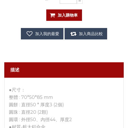
描述
●尺寸：
整體 : 70*50*85 mm
圓餅 : 直徑50 * 厚度3 (2個)
圓珠 : 直徑20 (2顆)
圓環 : 外徑50、內徑44、厚度2
●材質-航太鋁合金