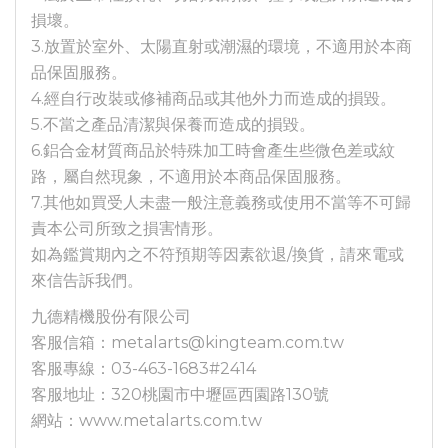
損壞。
3.放置於室外、太陽直射或潮濕的環境，不適用於本商
品保固服務。
4.經自行改裝或修補商品或其他外力而造成的損毀。
5.不當之產品清潔與保養而造成的損毀。
6.鋁合金材質商品於特殊加工時會產生些微色差或紋
路，屬自然現象，不適用於本商品保固服務。
7.其他如買受人未盡一般注意義務或使用不當等不可歸
責本公司所致之損害情形。
如為鑑賞期內之不符預期等因素欲退/換貨，請來電或
來信告訴我們。
九德精機股份有限公司
客服信箱：metalarts@kingteam.com.tw
客服專線：03-463-1683#2414
客服地址：320桃園市中壢區西園路130號
網站：www.metalarts.com.tw