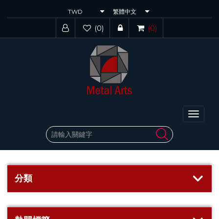
(0)
(0)
Toggle
navigat
分類